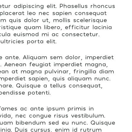
ur adipiscing elit. Phasellus rhoncus
 placerat leo nec sapien consequat
m quis dolor ut, mollis scelerisque
stique quam libero, efficitur lacinia
cula euismod mi ac consectetur.
ltricies porta elit.
 ante. Aliquam sem dolor, imperdiet
or. Aenean feugiat imperdiet magna,
an at magna pulvinar, fringilla diam
imperdiet sapien, quis aliquam nunc.
are. Quisque a tellus consequat,
pendisse potenti.
 fames ac ante ipsum primis in
avida, nec congue risus vestibulum.
iquam bibendum sed eu nunc. Quisque
inia. Duis cursus, enim id rutrum