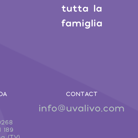
tutta la
famiglia
DA
CONTACT
info@uvalivo.com
0268
d 189
a (TV)