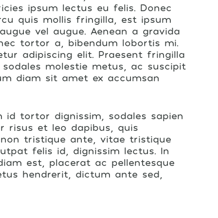
ricies ipsum lectus eu felis. Donec
rcu quis mollis fringilla, est ipsum
o augue vel augue. Aenean a gravida
nec tortor a, bibendum lobortis mi.
r adipiscing elit. Praesent fringilla
r sodales molestie metus, ac suscipit
lum diam sit amet ex accumsan
 id tortor dignissim, sodales sapien
ur risus et leo dapibus, quis
n tristique ante, vitae tristique
utpat felis id, dignissim lectus. In
iam est, placerat ac pellentesque
etus hendrerit, dictum ante sed,