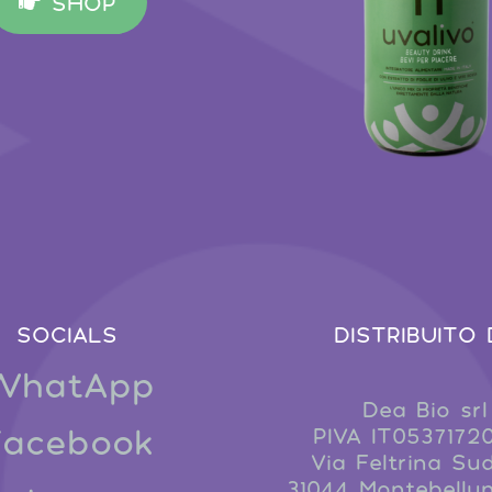
SHOP
SOCIALS
DISTRIBUITO 
WhatApp
Dea Bio srl
Facebook
PIVA IT0537172
Via Feltrina Su
31044 Montebellun