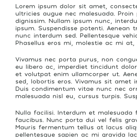
Lorem ipsum dolor sit amet, consectet
ultricies augue nec malesuada. Proin
dignissim. Nullam ipsum nunc, interdu
ipsum. Suspendisse potenti. Aenean tri
nunc interdum sed. Pellentesque vehi
Phasellus eros mi, molestie ac mi at, u
Vivamus nec porta purus, non congue
eu libero ac, imperdiet tincidunt dol
et volutpat enim ullamcorper ut. Aene
sed, lobortis eros. Vivamus sit amet 
Duis condimentum vitae nunc nec orn
malesuada nisl eu, cursus turpis. Sus
Nulla facilisi. Interdum et malesuada
faucibus. Nunc porta dui vel felis gr
Mauris fermentum tellus at lacus al
pellentesque sapien ac mi gravida lac